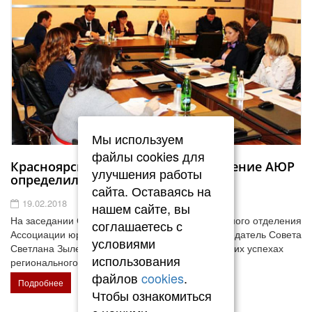
Мы используем
файлы cookies для
Красноярское региональное отделение АЮР
улучшения работы
определило планы на год
сайта. Оставаясь на
19.02.2018
нашем сайте, вы
На заседании Совета Красноярского регионального отделения
соглашаетесь с
Ассоциации юристов России 16 февраля председатель Совета
условиями
Светлана Зылевич рассказала коллегам о текущих успехах
использования
регионального отделения.
файлов
cookies
.
Подробнее
Чтобы ознакомиться