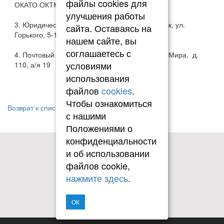
файлы cookies для
ОКАТО ОКТМО 04701000
улучшения работы
3. Юридический адрес: 660021, г. Красноярск, ул.
сайта. Оставаясь на
Горького, 5-16
нашем сайте, вы
соглашаетесь с
4. Почтовый адрес: 660009, г. Красноярск, пр. Мира, д.
условиями
110, а/я 19
использования
файлов
cookies
.
Чтобы ознакомиться
Возврат к списку
с нашими
Положениями о
конфиденциальности
и об использовании
файлов cookie,
нажмите здесь
.
ОК