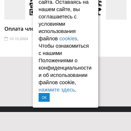
сайта. Оставаясь на
нашем сайте, вы
соглашаетесь с
условиями
Оплата членских взносов
использования
файлов
cookies
.
10.10.2024
Чтобы ознакомиться
с нашими
Положениями о
конфиденциальности
и об использовании
файлов cookie,
нажмите здесь
.
ОК
Copyright © 2010-2026 КРАСНОЯРСКОЕ РЕГИОНАЛЬНОЕ
ОТДЕЛЕНИЕ ОБЩЕРОССИЙСКОЙ ОБЩЕСТВЕННОЙ
ОРГАНИЗАЦИИ АССОЦИАЦИЯ ЮРИСТОВ РОССИИ