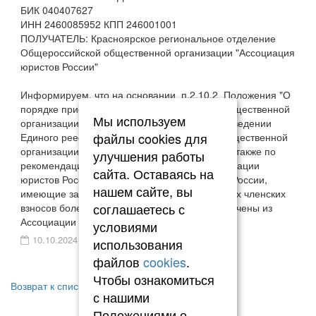
БИК 040407627
ИНН 2460085952 КПП 246001001
ПОЛУЧАТЕЛЬ: Красноярское региональное отделение
Общероссийской общественной организации "Ассоциация
юристов России"
Информируем, что на основании п.2.10.2 Положения "О
порядке приема в члены Общероссийской общественной
Мы используем
организации "Ассоциация юристов России" и ведении
файлы cookies для
Единого реестра членов Общероссийской общественной
организации "Ассоциация юристов России", а также по
улучшения работы
рекомендации центрального аппарата Ассоциации
сайта. Оставаясь на
юристов России, члены Ассоциации юристов России,
нашем сайте, вы
имеющие задолженность по оплате ежегодных членских
соглашаетесь с
взносов более чем за 2 года могут быть исключены из
Ассоциации юристов России.
условиями
10.10.2024
использования
файлов
cookies
.
Чтобы ознакомиться
Возврат к списку
с нашими
Положениями о