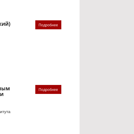
кий)
Подробнее
ьным
Подробнее
ии
итута