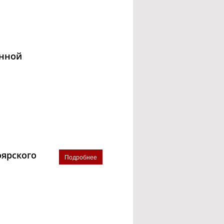
онной
оярского
Подробнее