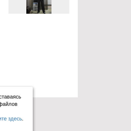
ставаясь
 файлов
те здесь
.